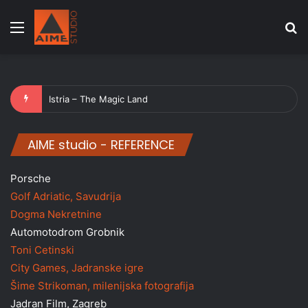
Menu
Se
Istria – The Magic Land
AIME studio - REFERENCE
Porsche
Golf Adriatic, Savudrija
Dogma Nekretnine
Automotodrom Grobnik
Toni Cetinski
City Games, Jadranske igre
Šime Strikoman, milenijska fotografija
Jadran Film, Zagreb