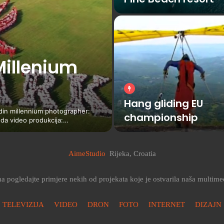
Slušam
4” Glazba: Nenad Ninčević /
Gervais Opatija
nimir Kopitović režija:…
AimeStudio
Rijeka, Croatia
 pogledajte primjere nekih od projekata koje je ostvarila naša multime
TELEVIZIJA
VIDEO
DRON
FOTO
INTERNET
DIZAJN