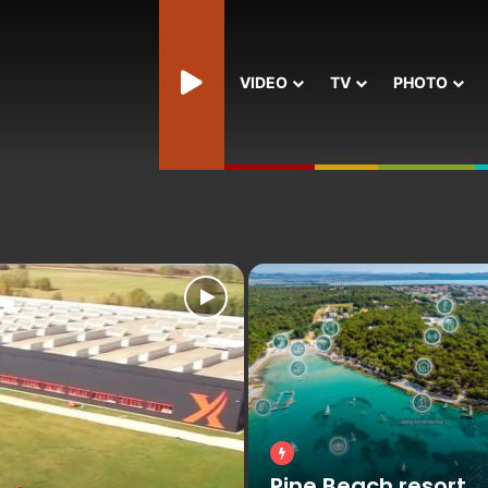
AIME STUDIO
VIDEO
TV
PHOTO
Beatle Week – Live