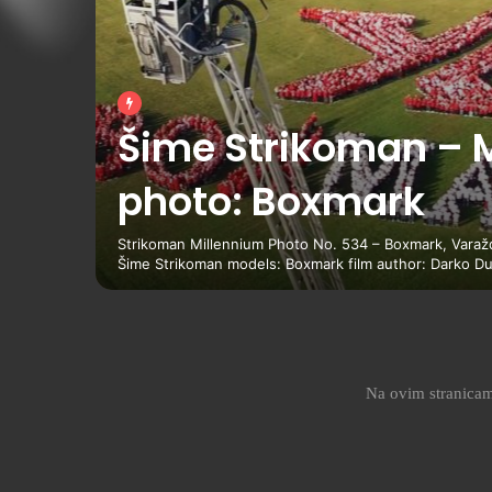
Đani Stipaničev: “
more”
Pjesma sa šibenskih “Večeri dalmatinske šansone 201
Branimir Kopitović Tekst: Nenad Ninčević Aranžman: Bra
Na ovim stranicama