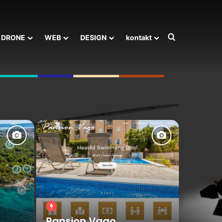
Search for
DRONE
WEB
DESIGN
kontakt
rpool
Bitch Party