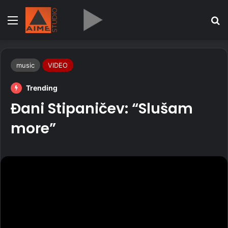
Menu
Se
music
VIDEO
Trending
Đani Stipaničev: “Slušam
more”