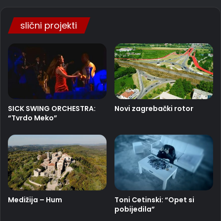
slični projekti
SICK SWING ORCHESTRA:
Novi zagrebački rotor
“Tvrdo Meko”
Medižija – Hum
Toni Cetinski: “Opet si
pobijedila”