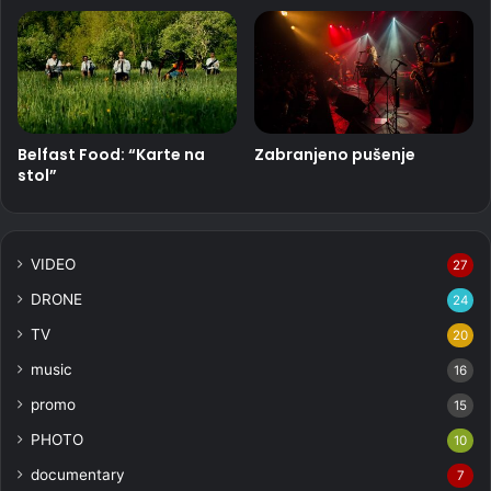
Belfast Food: “Karte na
Zabranjeno pušenje
stol”
VIDEO
27
DRONE
24
TV
20
music
16
promo
15
PHOTO
10
documentary
7