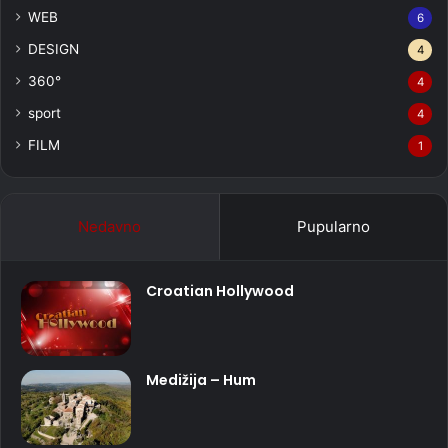
WEB
6
DESIGN
4
360°
4
sport
4
FILM
1
Nedavno
Pupularno
Croatian Hollywood
Medižija – Hum