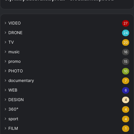
VIDEO
27
DRONE
24
TV
20
music
16
promo
15
PHOTO
10
documentary
7
WEB
6
DESIGN
4
360°
4
sport
4
FILM
1