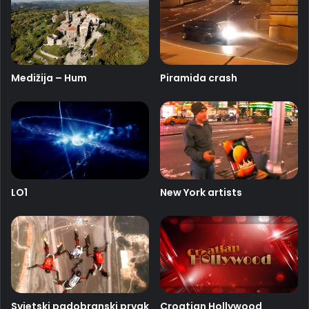
Medižija – Hum
Piramida crash
LO1
New York artists
Svjetski padobranski prvak
Croatian Hollywood