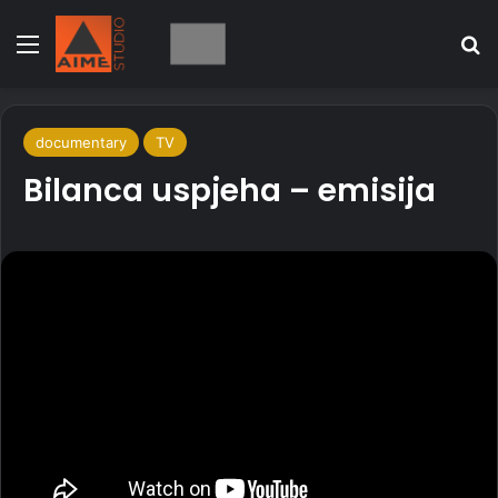
Menu
Se
documentary
TV
Bilanca uspjeha – emisija